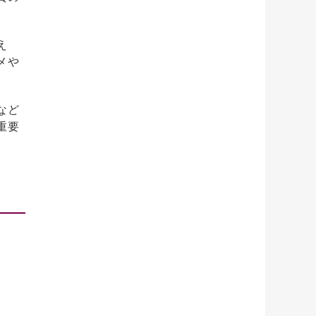
え
メや
など
重要
。