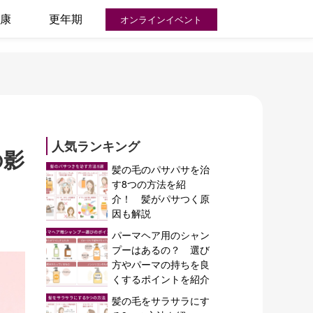
康
更年期
オンラインイベント
人気ランキング
の影
髪の毛のパサパサを治
す8つの方法を紹
介！ 髪がパサつく原
因も解説
パーマヘア用のシャン
プーはあるの？ 選び
方やパーマの持ちを良
くするポイントを紹介
髪の毛をサラサラにす