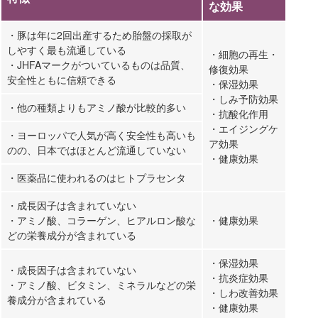
な効果
・豚は年に2回出産するため胎盤の採取が
しやすく最も流通している
・細胞の再生・
・JHFAマークがついているものは品質、
修復効果
安全性ともに信頼できる
・保湿効果
・しみ予防効果
・他の種類よりもアミノ酸が比較的多い
・抗酸化作用
・エイジングケ
・ヨーロッパで人気が高く安全性も高いも
ア効果
のの、日本ではほとんど流通していない
・健康効果
・医薬品に使われるのはヒトプラセンタ
・成長因子は含まれていない
・アミノ酸、コラーゲン、ヒアルロン酸な
・健康効果
どの栄養成分が含まれている
・保湿効果
・成長因子は含まれていない
・抗炎症効果
・アミノ酸、ビタミン、ミネラルなどの栄
・しわ改善効果
養成分が含まれている
・健康効果