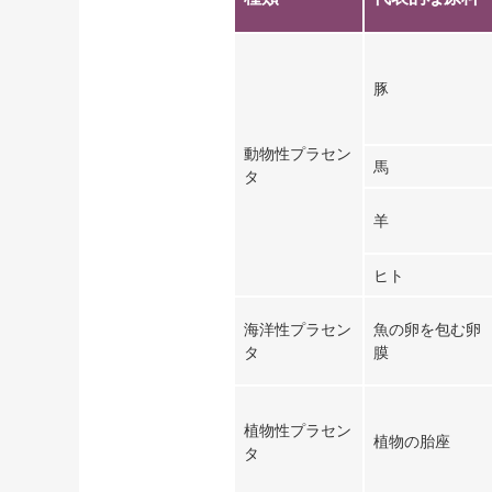
豚
動物性プラセン
馬
タ
羊
ヒト
海洋性プラセン
魚の卵を包む卵
タ
膜
植物性プラセン
植物の胎座
タ