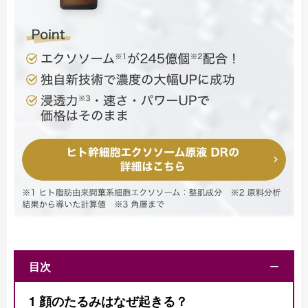
目次
ー
1
顔のたるみはなぜ起きる？