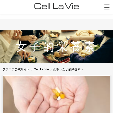
togg
navi
女子的栄養素
フラコラ公式サイト
Cell La Vie
食事
女子的栄養素