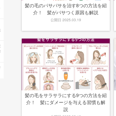
髪の毛のパサパサを治す8つの方法を紹
を
介！ 髪がパサつく原因も解説
公開日 2025.03.19
｜
法
康
解
防
髪の毛をサラサラにする9つの方法を紹
介！ 髪にダメージを与える習慣も解
説