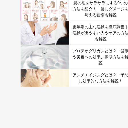
髪の毛をサラサラにする9つの
方法を紹介！ 髪にダメージ
与える習慣も解説
更年期の主な症状を徹底調査
症状が出やすい人やケアの方
も解説
プロテオグリカンとは？ 健
や美容への効果、摂取方法を
説
アンチエイジングとは？ 予
に効果的な方法を解説！