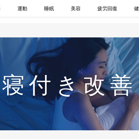
事
運動
睡眠
美容
疲労回復
健
寝付き改善