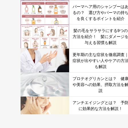
パーマヘア用のシャンプーは
るの？ 選び方やパーマの持
を良くするポイントを紹介
髪の毛をサラサラにする9つの
方法を紹介！ 髪にダメージ
与える習慣も解説
更年期の主な症状を徹底調査
症状が出やすい人やケアの方
も解説
プロテオグリカンとは？ 健
や美容への効果、摂取方法を
説
アンチエイジングとは？ 予
に効果的な方法を解説！