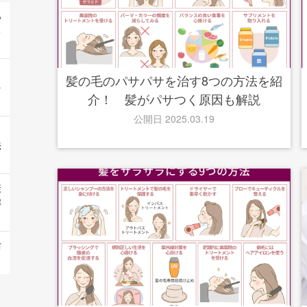
あ
ち
髪の毛のパサパサを治す8つの方法を紹
を
介！ 髪がパサつく原因も解説
公開日 2025.03.19
｜
法
康
解
防