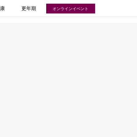
康
更年期
オンラインイベント