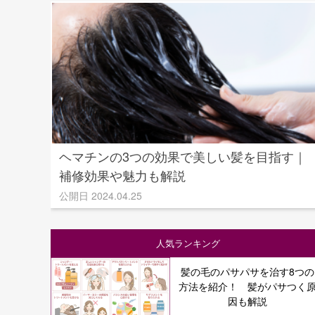
ヘマチンの3つの効果で美しい髪を目指す｜
補修効果や魅力も解説
公開日 2024.04.25
人気ランキング
髪の毛のパサパサを治す8つの
方法を紹介！ 髪がパサつく
因も解説