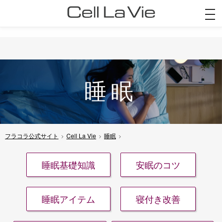
togg
navi
睡眠
フラコラ公式サイト
Cell La Vie
睡眠
睡眠基礎知識
安眠のコツ
睡眠アイテム
寝付き改善